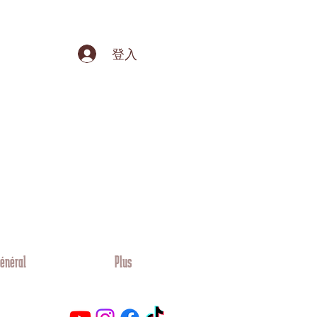
登入
énéral
Plus