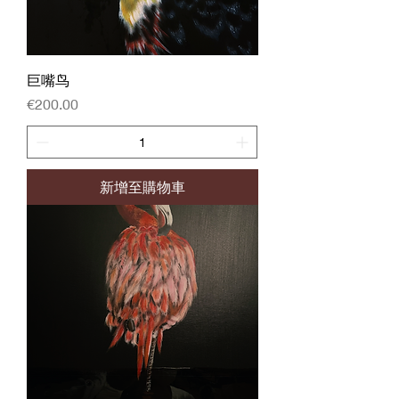
巨嘴鸟
價格
€200.00
新增至購物車