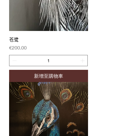
苍鹭
價格
€200.00
新增至購物車