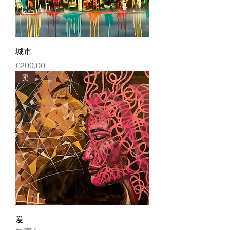
城市
價格
€200.00
卖
爱