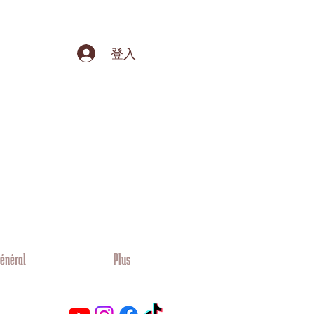
登入
énéral
Plus