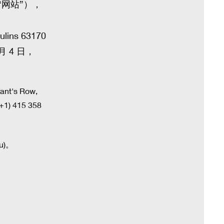
“网站”），
lins 63170
月 4 日，
nt's Row,
) 415 358
u)。