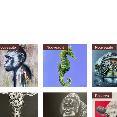
ouveauté
Nouveauté
Nouveauté
L’hippocampe
La
e
tortue
Aperçu rapide
Aperçu rapide
Aperçu r
cin
Réservé