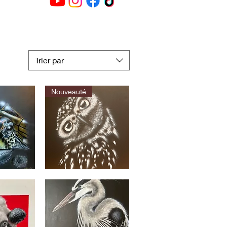
Trier par
Nouveauté
La
chouette
apide
Aperçu rapide