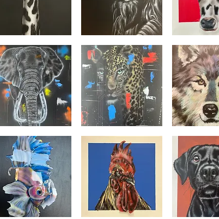
L’orang-
La
fe
outan
vache
Aperçu rapide
Aperçu rapide
Aperçu r
éphant
Le
Le
jaguar
loup
Aperçu rapide
Aperçu rapide
Aperçu r
gris