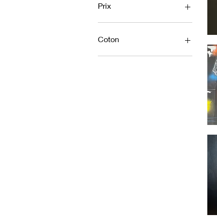
Prix
80 €
400 €
Coton
La
gira
Blanc
L’él