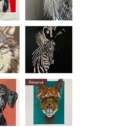
Le
héron
apide
Aperçu rapide
Le
zèbre
apide
Aperçu rapide
Réservé