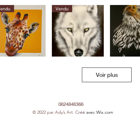
Le
Le
e
coq
chien
Aperçu rapide
Aperçu rapide
Aperçu r
Vendu
Vendu
Le
L’aigle
fe
loup
dark
Aperçu rapide
Aperçu rapide
Aperçu r
dark
Voir plus
0624846366
© 2022 par Ady’s Art. C
réé
avec Wix.com