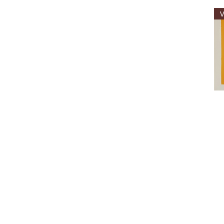
La
carp
La
gira