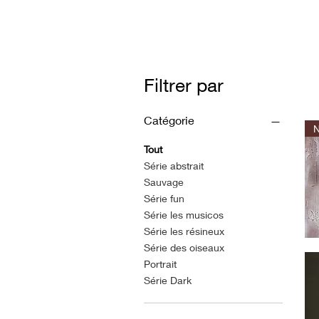
Filtrer par
Catégorie
N
Tout
Série abstrait
Sauvage
Série fun
Série les musicos
Série les résineux
Le
Série des oiseaux
sing
capu
Portrait
Série Dark