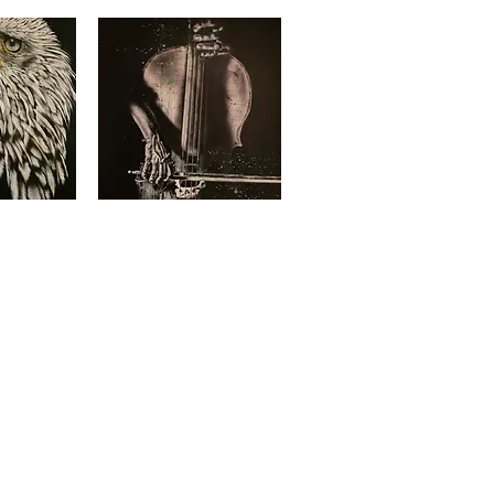
Le
lama
apide
Aperçu rapide
Le
violoncelliste
apide
Aperçu rapide