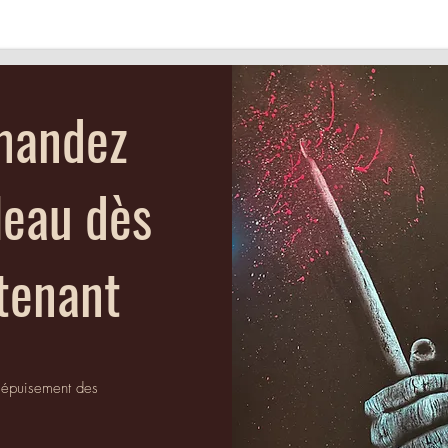
andez
leau dès
tenant
'épuisement des