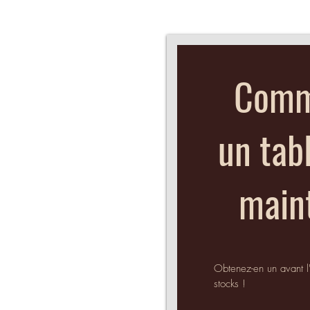
Comm
un tab
main
Obtenez-en un avant l
stocks !