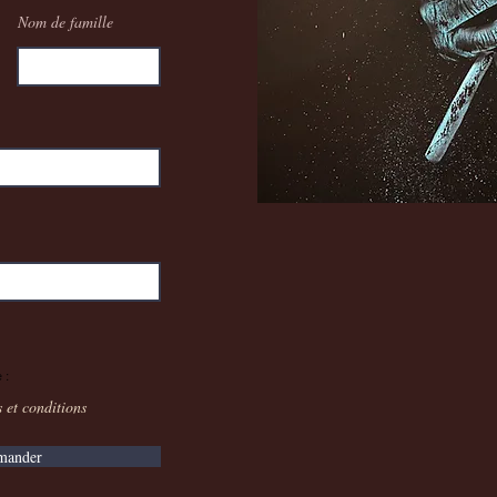
Nom de famille
 :
s et conditions
ander