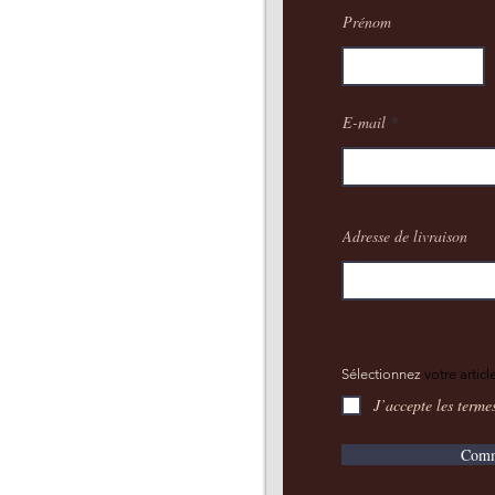
Prénom
E-mail
Adresse de livraison
Sélectionnez
votre article
J’accepte les terme
Comm