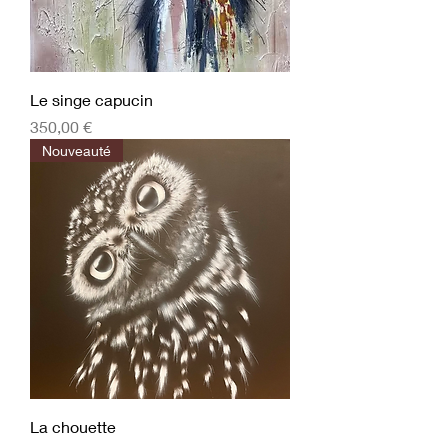
Le singe capucin
Prix
350,00 €
Nouveauté
La chouette