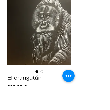
El orangután
Precio
300,00 €
Cantidad
*