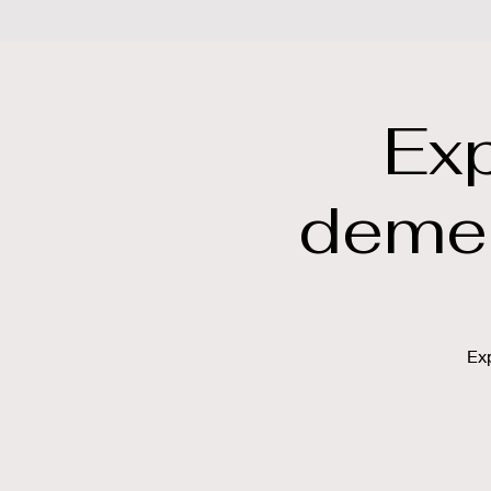
Exp
demeur
Ex