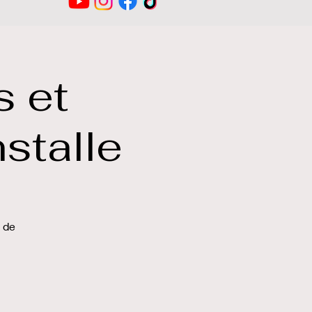
s et
nstalle
 de